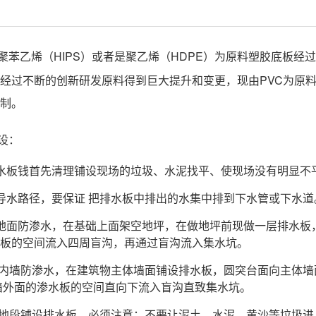
聚苯乙烯（HIPS）或者是聚乙烯（HDPE）为原料塑胶底板
经过不断的创新研发原料得到巨大提升和变更，现由PVC为原
制。
设：
排水板钱首先清理铺设现场的垃圾、水泥找平、使现场没有明显不
好导水路径，要保证 把排水板中排出的水集中排到下水管或下水道
室地面防渗水，在基础上面架空地坪，在做地坪前现做一层排水
板的空间流入四周盲沟，再通过盲沟流入集水坑。
下室内墙防渗水，在建筑物主体墙面铺设排水板，圆突台面向主体
墙外面的渗水板的空间直向下流入盲沟直致集水坑。
任何地段铺设排水板，必须注意：不要让泥土、水泥、黄沙等垃圾