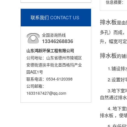
信息摘要：
联系我们
CONTACT US
排水板
是由
多孔）而成，
全国咨询热线
13346268836
升，幅宽可定
山东鸿跃环保工程有限公司
排水板
的铺
公司地址：山东省德州市陵城区
安德街道扶丰街北首西格玛产业
1.铺设
园A区1号
联系电话：0534-6120398
2.设置
公司邮箱：
3.地下
1633167427@qq.com
自然通过排水
4. 地
排水板 ，使
5. 在