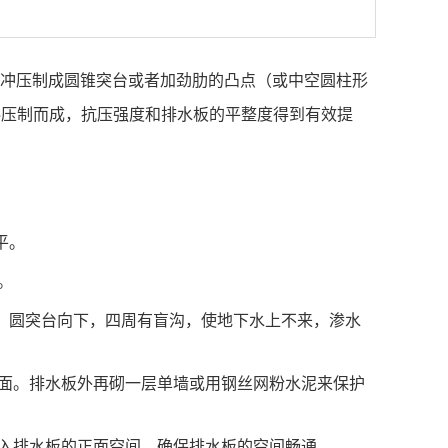
经过冲压制成圆锥突台或者加劲肋的凸点（或中空圆柱形
料压制而成，抗压强度和排水板的平整度得到有效提
平。
。
板，圆突台向下，四周有盲沟，使地下水上不来，渗水
墙面。排水板外再砌一层单墙或用钢丝网粉水泥来保护
进入排水板的正面空间，确保排水板的空间畅通。