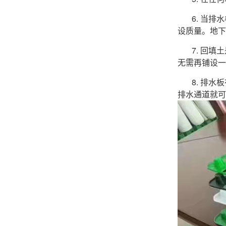
6. 当
设质量。地下
7. 回
无需再铺设一
8. 排
排水通道就可