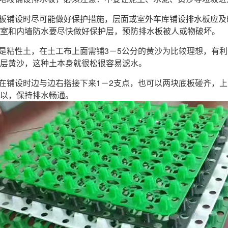
排水板铺设时尽可能做好保护措施，层面或室外车库铺设排水板应
室和内墙防水要尽快做好保护层，预防排水板被人或物破坏。
填土是粘性土，在土工布上面需铺3－5公分的黄沙为比较理想，
层黄沙，这种土本身就很松很容易滤水。
水板在铺设时边与边右搭接下来1－2支点，也可以两块底板碰齐
以，保持排水畅通。