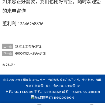
如果您正好需要，我们也刚好专业，随时欢迎您
的来电咨询
董利利
13346268836.
短丝土工布多少钱
上一条
6000克防水毯多少钱
下一条
本文标签：
山东鸿跃环保工程有限公司从事土工合成材料系列产品的研发、生产制造、销售
及施工 备案号：
鲁ICP备2023017102号-12
电 话：0534-6120398 手 机：13346268836 邮 箱：1633167427@qq.com
鲁公网安备37140302000609号