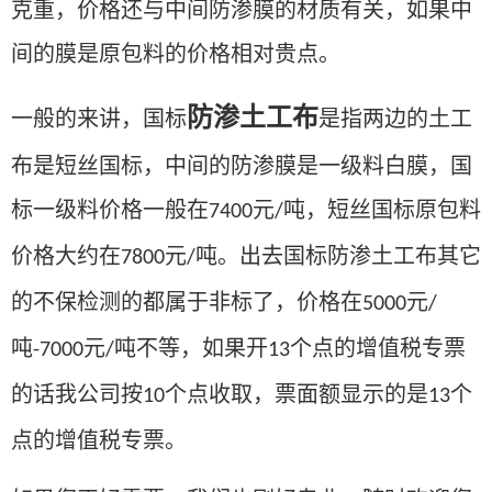
克重，价格还与中间防渗膜的材质有关，如果中
间的膜是原包料的价格相对贵点。
防渗土工布
一般的来讲，国标
是指两边的土工
布是短丝国标，中间的防渗膜是一级料白膜，国
标一级料价格一般在
元
吨，短丝国标原包料
7400
/
价格大约在
元
吨。出去国标防渗土工布其它
7800
/
的不保检测的都属于非标了，价格在
元
5000
/
吨
元
吨不等，如果开
个点的增值税专票
-7000
/
13
的话我公司按
个点收取，票面额显示的是
个
10
13
点的增值税专票。