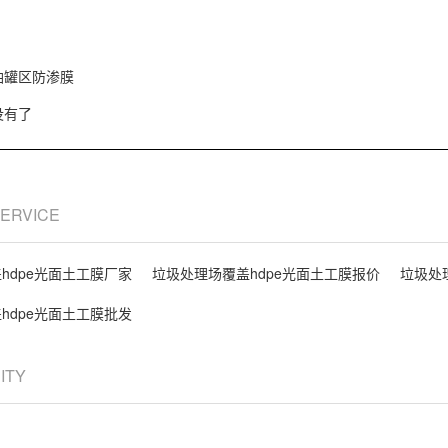
油罐区防渗膜
没有了
SERVICE
hdpe光面土工膜厂家
垃圾处理场覆盖hdpe光面土工膜报价
垃圾处
hdpe光面土工膜批发
CITY