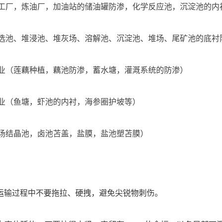
化工厂，炼油厂，加油站的储油罐防渗，化学反应池，沉淀池的
洗选池、堆浸池、堆灰场、溶解池、沉淀池、堆场、尾矿池的底衬
植业（莲藕种植，藕池防渗，蓄水塘，灌溉系统的防渗）
殖业（鱼塘，虾池的内衬，海参圈护坡等）
盐场结晶池，卤池苫盖，盐膜，盐池塑苫膜）
运输过程中不要拖拉、硬拽，避免尖锐物刺伤。