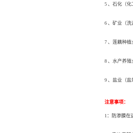
5 、石化（
6 、矿业（
7 、莲藕种
8 、水产养
9 、盐业（
注意事项：
1：防渗膜在