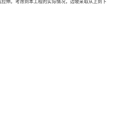
下沉拉伸。考虑到本工程的实际情况，边坡采取从上到下