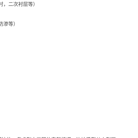
内衬，二次衬层等）
防渗等）