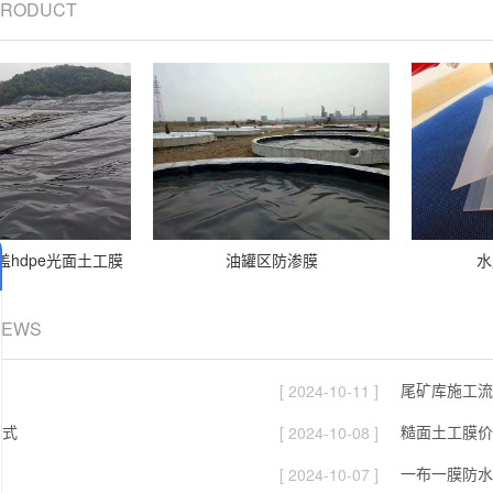
 PRODUCT
hdpe光面土工膜
油罐区防渗膜
水
NEWS
尾矿库施工流
[ 2024-10-11 ]
方式
糙面土工膜价
[ 2024-10-08 ]
一布一膜防水
[ 2024-10-07 ]