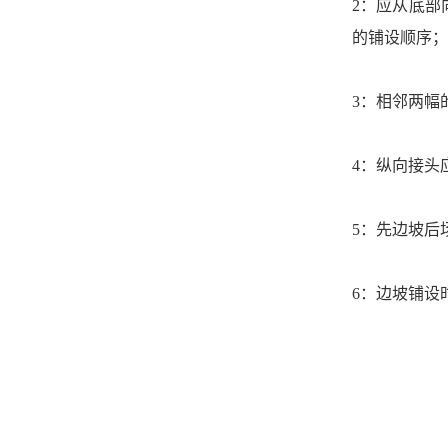
2：
应从底部
的铺设顺序；
3：相邻两幅
4：
纵向接头
5：
先边坡后
6：
边坡铺设