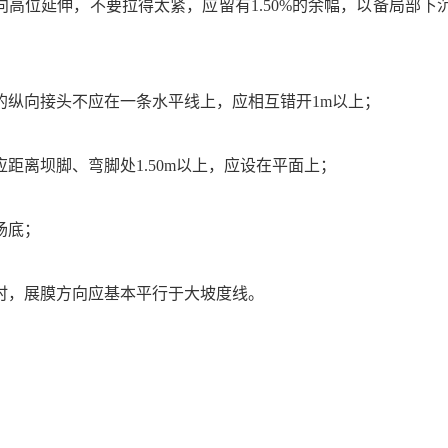
向高位延伸，不要拉得太紧，应留有1.50%的余幅，以备局部
的纵向接头不应在一条水平线上，应相互错开1m以上；
应距离坝脚、弯脚处1.50m以上，应设在平面上；
场底；
时，展膜方向应基本平行于大坡度线
。